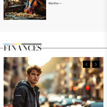
Marthe
FINANCES
Previous
Next
Slide
Slide