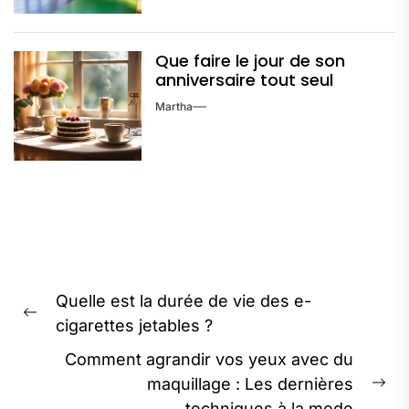
Que faire le jour de son
anniversaire tout seul
Martha
Navigation
Quelle est la durée de vie des e-
de
Previous
cigarettes jetables ?
l’article
post:
Comment agrandir vos yeux avec du
maquillage : Les dernières
Ne
techniques à la mode