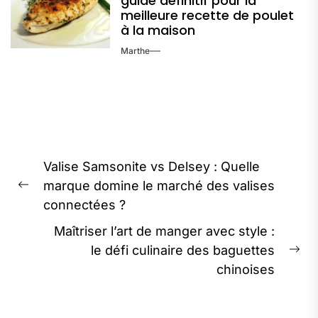
guide définitif pour la
meilleure recette de poulet
à la maison
Marthe
Navigation
Valise Samsonite vs Delsey : Quelle
de
marque domine le marché des valises
Previous
l’article
connectées ?
post:
Maîtriser l’art de manger avec style :
le défi culinaire des baguettes
Ne
chinoises
pos